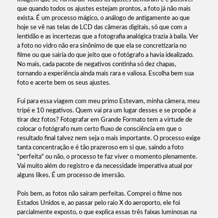
que quando todos os ajustes estejam prontos, a foto já não mais
exista. É um processo mágico, o análogo de antigamente ao que
hoje se vê nas telas de LCD das câmeras digitais, só que com a
lentidão e as incertezas que a fotografia analógica trazia à baila. Ver
a foto no vidro não era sinônimo de que ela se concretizaria no
filme ou que sairia do que jeito que o fotógrafo a havia idealizado.
No mais, cada pacote de negativos continha só dez chapas,
tornando a experiência ainda mais rara e valiosa. Escolha bem sua
foto e acerte bem os seus ajustes.
Fui para essa viagem com meu primo Estevam, minha câmera, meu
tripé e 10 negativos. Quem vai pra um lugar desses e se propõe a
tirar dez fotos? Fotografar em Grande Formato tem a virtude de
colocar o fotógrafo num certo fluxo de consciência em que o
resultado final talvez nem seja o mais importante. O processo exige
tanta concentração e é tão prazeroso em si que, saindo a foto
"perfeita" ou não, o processo te faz viver o momento plenamente.
Vai muito além do registro e da necessidade imperativa atual por
alguns likes. É um processo de imersão.
Pois bem, as fotos não saíram perfeitas. Comprei o filme nos
Estados Unidos e, ao passar pelo raio X do aeroporto, ele foi
parcialmente exposto, o que explica essas três faixas luminosas na