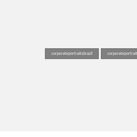
corporateportraitsbrazil
corporateportrai