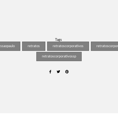
Tags
tssaopaulo
retratos
retratoscorporativos
retratoscorpor
retratoscorporativossp